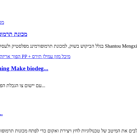
Mengxing MFC9070!!!מכ
מופורמינג מפלסטיק ולעסק של אריזות מזון יש הזדמנות טובה להתפתח בשלב זה.מכונות חבילת Shantou Mengxing...
ng Make biodeg...
עם יישום צו הגבלת הפלסטיק ושיפור המודעות של אנשים להגנת הסביבה, חומרים מתכלים...
תפוקת ייצור מקסימלית עם מינימום