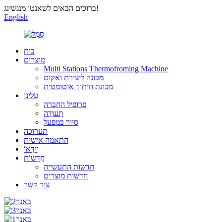
ברוכים הבאים לשאנטו מנגשינג!
English
בית
מוצרים
Multi Stations Thermofroming Machine
מכונה ליצירת ואקום
מכונת חיתוך אוטומטית
עלינו
פרופיל החברה
תְעוּדָה
סיור במפעל
תערוכה
התאמה אישית
וִידֵאוֹ
חֲדָשׁוֹת
חדשות התעשייה
חדשות מוצרים
צור קשר