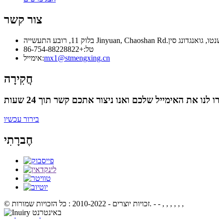
צור קשר
Jinyuan, Chaoshan Rd.מערב, שנטו, גואנגדונג סין
טל:
+86-754-88228822
mx1@stmengxing.cn
אימייל:
חֲקִירָה
בירור עכשיו
חֶברָתִי
- - , , , , , ,
© זכויות יוצרים - 2010-2022 : כל הזכויות שמורות.