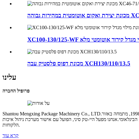
XC46-71/12
X מכונת מילוי מגדל קירור אוטומטי מלא
מכונת דפוס פלסטיק עבה XCH130/110/13.5
עלינו
פרופיל החברה
Shantou Mengxing Package Machinery Co., LTD.הוקמה בשנת 1998, מתמחה באזור thermoforming יותר מ-20 שנה.Mengxing Machinery Co., LTD.הוקמה בשנת 2020 כדי להקל יותר על התפתחות השוק
הבינלאומי.אנחנו מפעל היי-טק סיני, הפועל עם אישור מערכת ניהול איכות ISO9001: 2018. אנחנו לא רק מציעים פתרונות שונים כדי לעמוד בדרישות הייצור של לקוחות שונים, אלא גם לשדרג את בסיס המכונה על פי משוב
הלקוחות.
קרא עוד