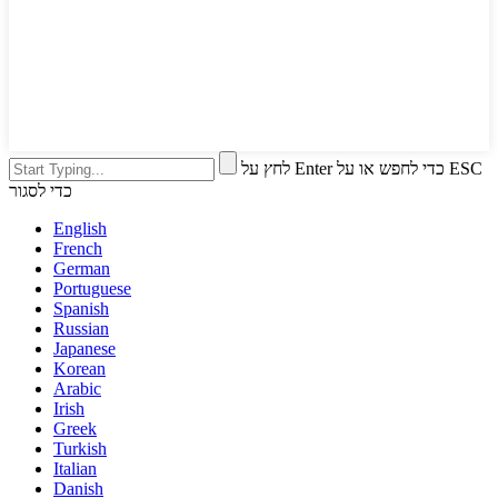
לחץ על Enter כדי לחפש או על ESC
כדי לסגור
English
French
German
Portuguese
Spanish
Russian
Japanese
Korean
Arabic
Irish
Greek
Turkish
Italian
Danish