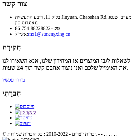
צור קשר
בלוק 11, רובע התעשייה Jinyuan, Chaoshan Rd.מערב, שנטו,
גואנגדונג סין
טל:
+86-754-88228822
mx1@stmengxing.cn
אימייל:
חֲקִירָה
לשאלות לגבי המוצרים או המחירון שלנו, אנא השאירו לנו
את האימייל שלכם ואנו ניצור אתכם קשר תוך 24 שעות.
בירור עכשיו
חֶברָתִי
- - , , , , , ,
© זכויות יוצרים - 2010-2022 : כל הזכויות שמורות.