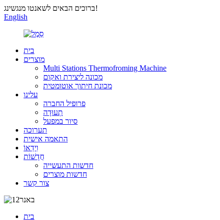
ברוכים הבאים לשאנטו מנגשינג!
English
בית
מוצרים
Multi Stations Thermofroming Machine
מכונה ליצירת ואקום
מכונת חיתוך אוטומטית
עלינו
פרופיל החברה
תְעוּדָה
סיור במפעל
תערוכה
התאמה אישית
וִידֵאוֹ
חֲדָשׁוֹת
חדשות התעשייה
חדשות מוצרים
צור קשר
בית