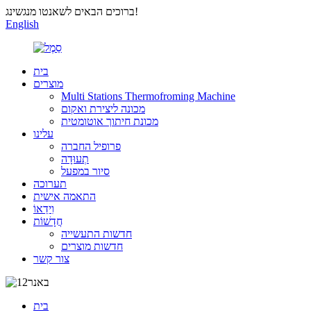
ברוכים הבאים לשאנטו מנגשינג!
English
בית
מוצרים
Multi Stations Thermofroming Machine
מכונה ליצירת ואקום
מכונת חיתוך אוטומטית
עלינו
פרופיל החברה
תְעוּדָה
סיור במפעל
תערוכה
התאמה אישית
וִידֵאוֹ
חֲדָשׁוֹת
חדשות התעשייה
חדשות מוצרים
צור קשר
בית