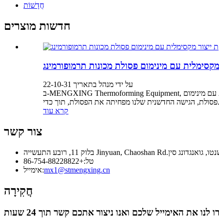
חֲדָשׁוֹת
חדשות מוצרים
מקסימלית עם מינימום פסולת מכונות תרמופורמינג
על ידי מנהל בתאריך 22-10-31
ב-MENGXING Thermoforming Equipment, אנו משלבים את המיטב של טכנולוגיות לחץ ויצירת ואקום כדי לפתח מכונות תרמופורמינג חזקות שתוכלו לסמוך עליהן.תפוקת ייצור מקסימלית עם מינימום
ת, תוך כדי...
קרא עוד
צור קשר
Jinyuan, Chaoshan Rd.מערב, שנטו, גואנגדונג סין
טל:
+86-754-88228822
mx1@stmengxing.cn
אימייל:
חֲקִירָה